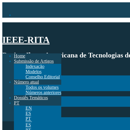
IEEE-RITA
Revista Ibero-Americana de Tecnologias 
Home
Submissão de Artigos
Indexação
Home
Modelos
Submissão de Artigos
Conselho Editorial
Indexação
Número atual
Modelos
Todos os volumes
Conselho Editorial
Números anteriores
Número atual
Dossiês Temáticos
Todos os volumes
PT
Números anteriores
EN
Dossiês Temáticos
ES
PT
PT
EN
ES