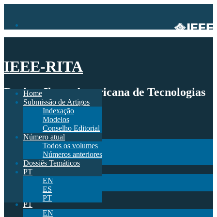
IEEE-RITA
Revista Ibero-Americana de Tecnologias
Home
Submissão de Artigos
de Aprendizagem
Indexação
Modelos
Home
Conselho Editorial
Submissão de Artigos
Número atual
Indexação
Todos os volumes
Modelos
Números anteriores
Conselho Editorial
Dossiês Temáticos
Número atual
PT
Todos os volumes
EN
Números anteriores
ES
Dossiês Temáticos
PT
PT
EN