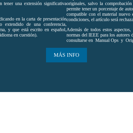
en tener una extensión significativa
originales, salvo la comprobación
permite tener un porcentaje de au
compatible con el material nuevo 
dicando en la carta de presentación
condiciones, el artículo será rechaz
o extendido de una conferencia,
a, y que está escrito en español,
Además de todos estos aspectos, 
 idioma en cuestión).
normas del IEEE para los autores 
consultarse en Manual Ops y Orig
MÁS INFO