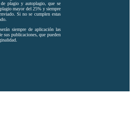
 de plagio y autoplagio, que se
toplagio mayor del 25% y siempre
enviado. Si no se cumplen estas
ado.
serán siempre de aplicación las
de sus publicaciones, que pueden
inalidad.