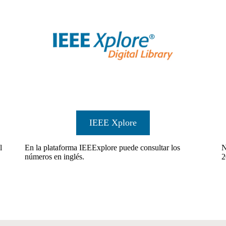
IEEE Xplore
l
En la plataforma IEEExplore puede consultar los
N
números en inglés.
2