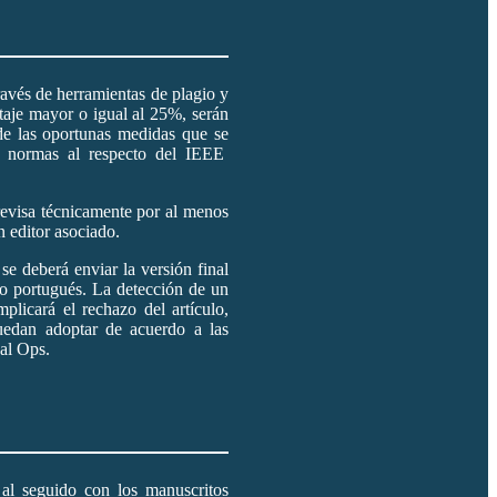
ravés de herramientas de plagio y
ntaje mayor o igual al 25%, serán
de las oportunas medidas que se
s normas al respecto del IEEE
revisa técnicamente por al menos
n editor asociado.
se deberá enviar la versión final
l o portugués. La detección de un
licará el rechazo del artículo,
edan adoptar de acuerdo a las
al Ops.
 al seguido con los manuscritos