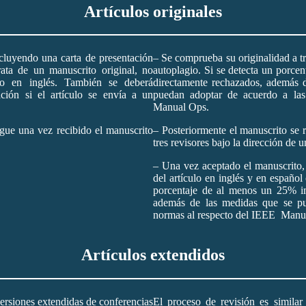
Artículos originales
cluyendo una carta de presentación
– Se comprueba su originalidad a t
ata de un manuscrito original, no
autoplagio. Si se detecta un porce
ito en inglés. También se deberá
directamente rechazados, además 
ación si el artículo se envía a un
puedan adoptar de acuerdo a la
Manual Ops.
igue una vez recibido el manuscrito
– Posteriormente el manuscrito se 
tres revisores bajo la dirección de u
– Una vez aceptado el manuscrito, 
del artículo en inglés y en españo
porcentaje de al menos un 25% imp
además de las medidas que se pu
normas al respecto del IEEE Manu
Artículos extendidos
rsiones extendidas de conferencias
El proceso de revisión es similar