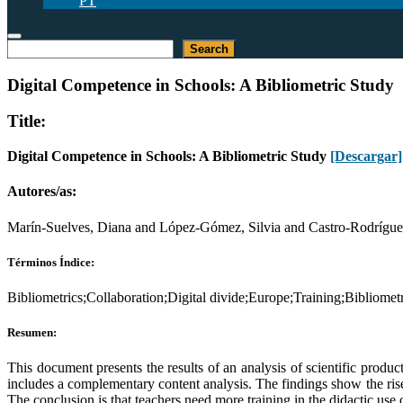
PT
Buscar
Search
Digital Competence in Schools: A Bibliometric Study
Title:
Digital Competence in Schools: A Bibliometric Study
[Descargar]
Autores/as:
Marín-Suelves, Diana and López-Gómez, Silvia and Castro-Rodrígue
Términos Índice:
Bibliometrics;Collaboration;Digital divide;Europe;Training;Bibliomet
Resumen:
This document presents the results of an analysis of scientific produ
includes a complementary content analysis. The findings show the rise 
The conclusion is that teachers need more training in the didactic use