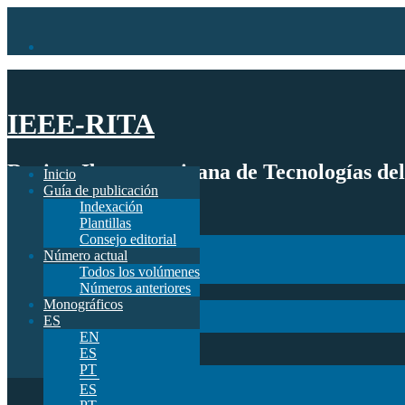
IEEE-RITA
Revista Iberoamericana de Tecnologías de
Inicio
Guía de publicación
Indexación
Inicio
Plantillas
Guía de publicación
Consejo editorial
Indexación
Número actual
Plantillas
Todos los volúmenes
Consejo editorial
Números anteriores
Número actual
Monográficos
Todos los volúmenes
ES
Números anteriores
EN
Monográficos
ES
ES
PT
EN
ES