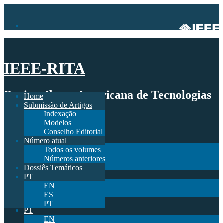
IEEE-RITA
Revista Ibero-Americana de Tecnologias
Home
Submissão de Artigos
de Aprendizagem
Indexação
Modelos
Home
Conselho Editorial
Submissão de Artigos
Número atual
Indexação
Todos os volumes
Modelos
Números anteriores
Conselho Editorial
Dossiês Temáticos
Número atual
PT
Todos os volumes
EN
Números anteriores
ES
Dossiês Temáticos
PT
PT
EN